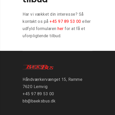
Har vi vækket din interesse? Så
kontakt os på
+45 97 89 53 00
eller
udfyld formularen
her
for at få et
uforpligtende tilbud.
Håndværkervænget 15, Ramme
7620 Lemvig
+45 97 89 53 00
bb@baeksbus.dk