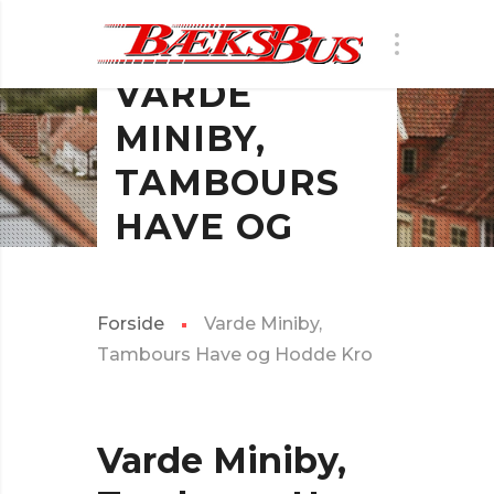
BÆKS BUS
VARDE
MINIBY,
TAMBOURS
HAVE OG
HODDE KRO
Forside
Varde Miniby,
Tambours Have og Hodde Kro
Varde Miniby,